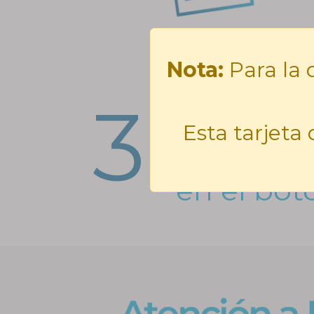
Nota:
Para la 
A través 
3.
solicitud
Esta tarjeta
oficial (I
en el bot