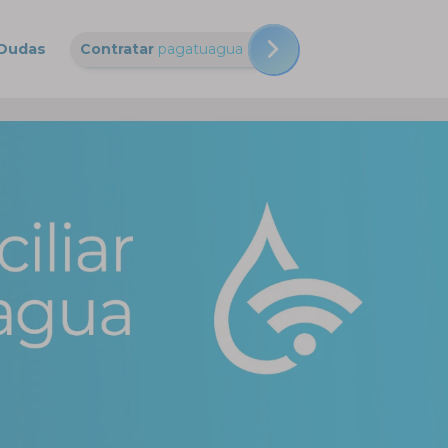
Dudas
Contratar
pagatuagua