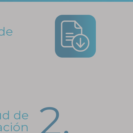
 de
2.
tud de
ación