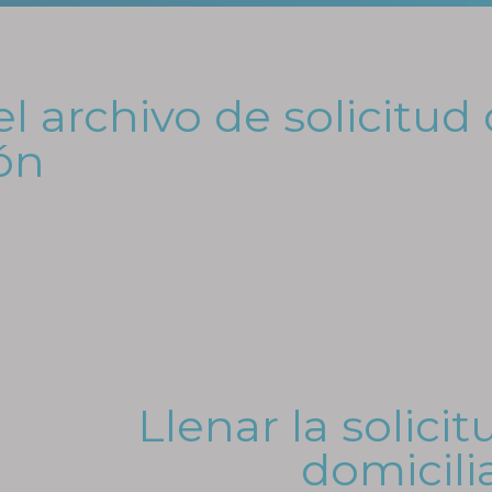
l archivo de solicitud
ón
Llenar la solici
domicili