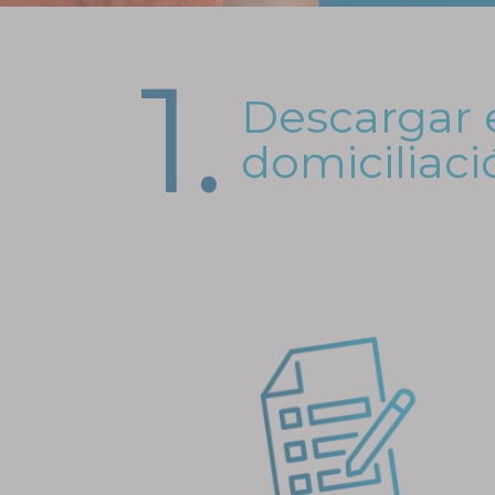
1.
Descargar e
domiciliaci