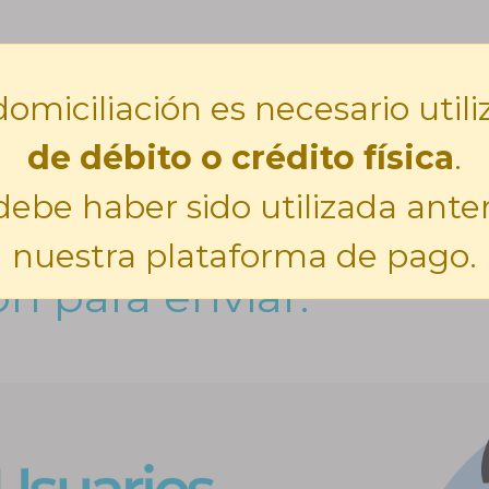
domiciliación es necesario util
de WhatsApp, enviar
de débito o crédito física
.
 anexando identificaci
 debe haber sido utilizada ant
NE, Pasaporte, etc.). Da 
nuestra plataforma de pago.
ón para enviar.