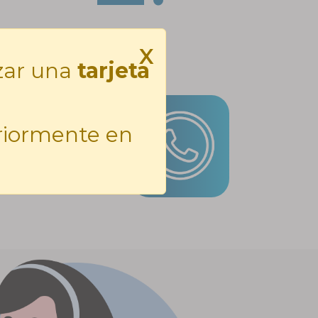
X
izar una
tarjeta
ón
eriormente en
clic